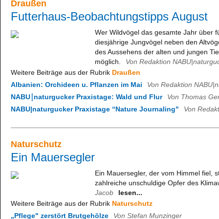
Draußen
Futterhaus-Beobachtungstipps August
Wer Wildvögel das gesamte Jahr über füt
diesjährige Jungvögel neben den Altvög
des Aussehens der alten und jungen Ti
möglich.
Von Redaktion NABU|naturgu
Weitere Beiträge aus der Rubrik
Draußen
Albanien: Orchideen u. Pflanzen im Mai
Von Redaktion NABU|n
NABU￨naturgucker Praxistage: Wald und Flur
Von Thomas Ger
NABU|naturgucker Praxistage “Nature Journaling"
Von Redakt
Naturschutz
Ein Mauersegler
Ein Mauersegler, der vom Himmel fiel, st
zahlreiche unschuldige Opfer des Klima
Jacob
lesen...
Weitere Beiträge aus der Rubrik
Naturschutz
„Pflege" zerstört Brutgehölze
Von Stefan Munzinger