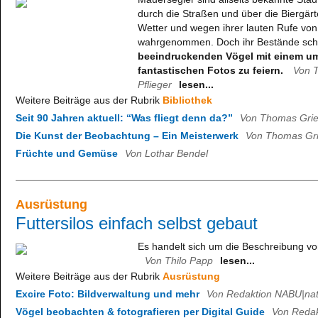
durch die Straßen und über die Biergär
Wetter und wegen ihrer lauten Rufe vo
wahrgenommen. Doch ihr Bestände sc
beeindruckenden Vögel mit einem u
fantastischen Fotos zu feiern.
Von 
Pflieger
lesen...
Weitere Beiträge aus der Rubrik
Bibliothek
Seit 90 Jahren aktuell: “Was fliegt denn da?”
Von Thomas Grie
Die Kunst der Beobachtung – Ein Meisterwerk
Von Thomas Gri
Früchte und Gemüse
Von Lothar Bendel
Ausrüstung
Futtersilos einfach selbst gebaut
Es handelt sich um die Beschreibung von
Von Thilo Papp
lesen...
Weitere Beiträge aus der Rubrik
Ausrüstung
Excire Foto: Bildverwaltung und mehr
Von Redaktion NABU|nat
Vögel beobachten & fotografieren per Digital Guide
Von Redak