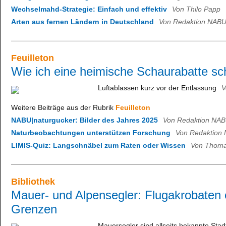
Wechselmahd-Strategie: Einfach und effektiv
Von Thilo Papp
Arten aus fernen Ländern in Deutschland
Von Redaktion NABU
Feuilleton
Wie ich eine heimische Schaurabatte s
Luftablassen kurz vor der Entlassung
V
Weitere Beiträge aus der Rubrik
Feuilleton
NABU|naturgucker: Bilder des Jahres 2025
Von Redaktion NAB
Naturbeobachtungen unterstützen Forschung
Von Redaktion 
LIMIS-Quiz: Langschnäbel zum Raten oder Wissen
Von Thomas
Bibliothek
Mauer- und Alpensegler: Flugakrobaten
Grenzen
Mauersegler sind allseits bekannte Sta